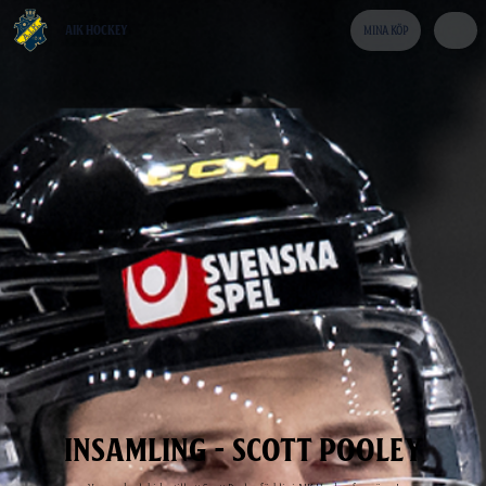
AIK HOCKEY
MINA KÖP
INSAMLING
-
SCOTT
POOLEY