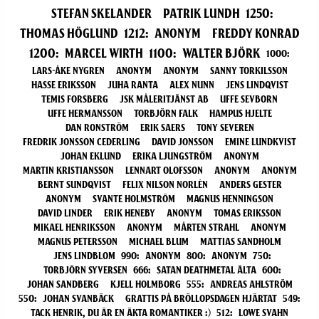
Stefan Skelander
Patrik Lundh
1250
:
Thomas Höglund
1212
:
Anonym
Freddy Konrad
1200
:
Marcel Wirth
1100
:
Walter Björk
1000
:
Lars-Åke Nygren
Anonym
Anonym
Sanny Torkilsson
Hasse Eriksson
Juha Ranta
Alex Nunn
Jens Lindqvist
Temis Forsberg
JSK Måleritjänst AB
Uffe Sevborn
Uffe Hermansson
Torbjörn Falk
Hampus Hjelte
Dan Ronström
Erik Saers
Tony Severen
Fredrik Jonsson Cederling
David Jonsson
Emine Lundkvist
Johan Eklund
Erika Ljungström
Anonym
Martin Kristiansson
Lennart Olofsson
Anonym
Anonym
Bernt Sundqvist
Felix Nilson Norlén
Anders Gester
Anonym
Svante Holmström
Magnus Henningson
David Linder
Erik Heneby
Anonym
Tomas Eriksson
Mikael Henriksson
Anonym
Mårten Strahl
Anonym
Magnus Petersson
Michael Blum
Mattias Sandholm
Jens Lindblom
990
:
Anonym
800
:
Anonym
750
:
Torbjörn Syversen
666
:
Satan DeathMetal Älta
600
:
Johan Sandberg
Kjell Holmborg
555
:
Andreas Ahlström
550
:
Johan Svanbäck
Grattis på Bröllopsdagen hjärtat
549
:
Tack Henrik, du är en äkta romantiker :)
512
:
Lowe Svahn