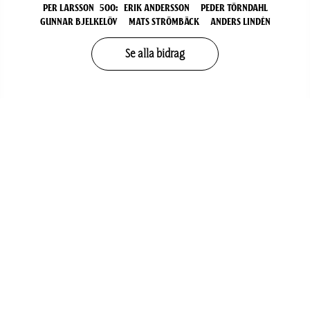
Per Larsson
500
:
Erik Andersson
Peder Törndahl
Gunnar Bjelkelöv
Mats Strömbäck
Anders Lindén
Se alla bidrag
Kontakta support
Avregistrering marknadsföring
Installera
AIK Hockey