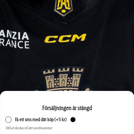
Försäljningen är stängd
Få ett sms med ditt köp
(+
5
kr)
SMS:et skickas till ditt swishnummer