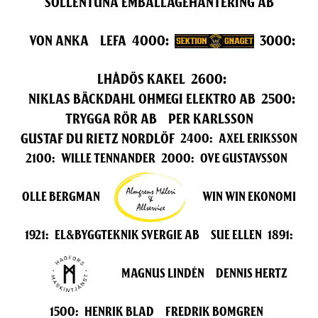
Sollentuna Emballagehantering AB
Von Anka
LEFA
4000
:
3000
:
Lhådös Kakel
2600
:
Niklas Bäckdahl OHMEGI ELEKTRO AB
2500
:
Trygga Rör AB
Per Karlsson
Gustaf Du Rietz Nordlöf
2400
:
Axel Eriksson
2100
:
WILLE TENNANDER
2000
:
Ove Gustavsson
Olle Bergman
Win Win Ekonomi
1921
:
El&Byggteknik Svergie AB
Sue ellen
1891
:
Magnus Lindén
Dennis Hertz
1500
:
Henrik Blad
Fredrik Bomgren