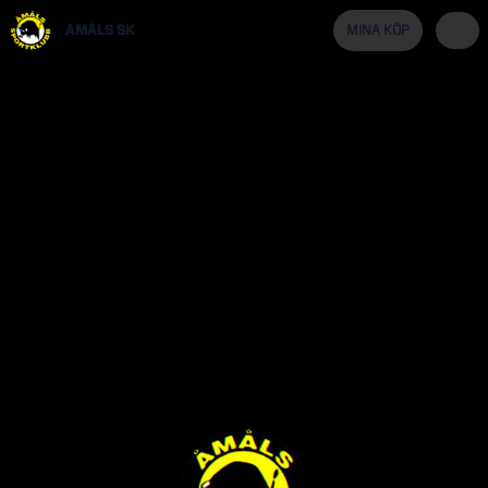
ÅMÅLS SK
MINA KÖP
ÅMÅLS
SK
SOMMAR
50/50
LOTTERI