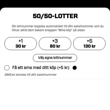
50/50-LOTTER
Din
lottnummer
kopplas
automatiskt
till
ditt
swishnummer
och
du
hittar
alltid
dem
bakom
knappen
“Mina
köp”
på
sidan
+
1
+
3
+
5
30
kr
80
kr
130
kr
Välj egna lottnummer
Få ett sms med ditt köp
(+
5
kr)
SMS:et skickas till ditt swishnummer