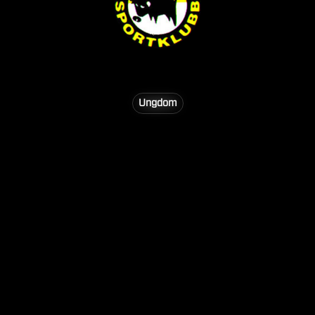
28 AUG
17:30
Ungdom
Aktuell vinstsumma
1 195
kr