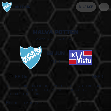
ANEBY SK
MINA KÖP
HALVA POTTEN
SENASTE EVENEMANGET
28 JUN
11:00
560
kr
9890
Dina lottnummer hittar du under "Mina köp". Har du vunnit får du ett
sms och får pengarna utbetalda via Swish genom att följa
instruktionerna i smset.
Historiska vinster