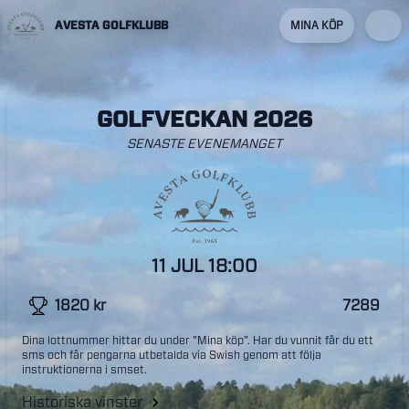
AVESTA GOLFKLUBB
MINA KÖP
GOLFVECKAN 2026
SENASTE EVENEMANGET
11 JUL
18:00
1820
kr
7289
Dina lottnummer hittar du under "Mina köp". Har du vunnit får du ett
sms och får pengarna utbetalda via Swish genom att följa
instruktionerna i smset.
Historiska vinster