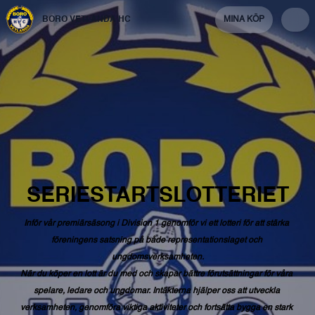
BORO VETLANDA HC
MINA KÖP
SERIESTARTSLOTTERIET
Inför
vår
premiärsäsong
i
Division
1
genomför
vi
ett
lotteri
för
att
stärka
föreningens
satsning
på
både
representationslaget
och
ungdomsverksamheten.
När
du
köper
en
lott
är
du
med
och
skapar
bättre
förutsättningar
för
våra
spelare,
ledare
och
ungdomar.
Intäkterna
hjälper
oss
att
utveckla
verksamheten,
genomföra
viktiga
aktiviteter
och
fortsätta
bygga
en
stark