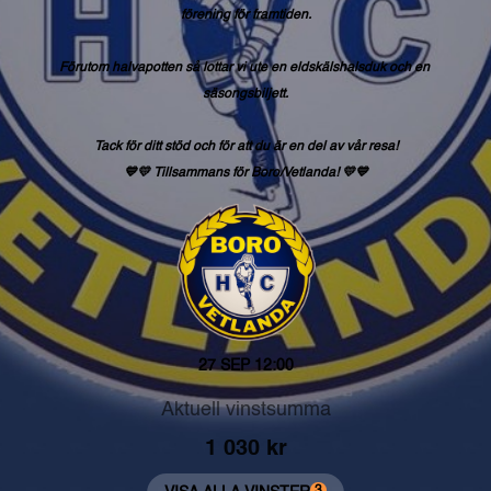
förening
för
framtiden.
Förutom
halvapotten
så
lottar
vi
ute
en
eldskälshalsduk
och
en
säsongsbiljett.
Tack
för
ditt
stöd
och
för
att
du
är
en
del
av
vår
resa!
💙💛
Tillsammans
för
Boro/Vetlanda!
💛💙
27 SEP
12:00
Aktuell vinstsumma
1 030
kr
3