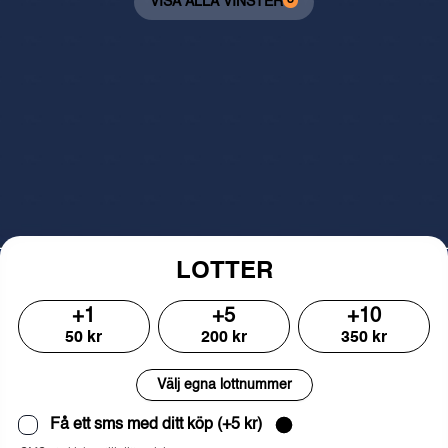
VISA ALLA VINSTER
LOTTER
+
1
+
5
+
10
50
kr
200
kr
350
kr
Välj egna lottnummer
Få ett sms med ditt köp
(+
5
kr)