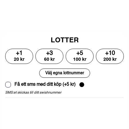
LOTTER
+
1
+
3
+
5
+
10
20
kr
60
kr
100
kr
200
kr
Välj egna lottnummer
Få ett sms med ditt köp
(+
5
kr)
SMS:et skickas till ditt swishnummer