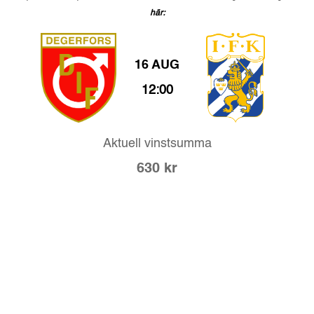
här:
16 AUG
12:00
Aktuell vinstsumma
630
kr