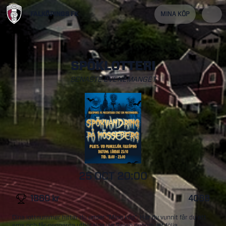
FALKÖPINGS FK
MINA KÖP
SPÖKLOTTERI
SENASTE EVENEMANGET
25 OCT
20:00
1860
kr
4088
Dina lottnummer hittar du under "Mina köp". Har du vunnit får du ett
sms och får pengarna utbetalda via Swish genom att följa