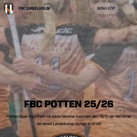
FBC ENGELHOLM
MINA KÖP
FBC
POTTEN
25/26
Potten
löper
med
fram
till
sista
hemma
matchen
den
15/3
när
herrarna
tar
emot
Landskrona
i
kungs
kl
12:00