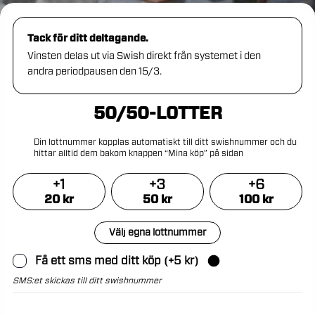
Tack för ditt deltagande.
Vinsten delas ut via Swish direkt från systemet i den
andra periodpausen den 15/3.
50/50-LOTTER
Din
lottnummer
kopplas
automatiskt
till
ditt
swishnummer
och
du
hittar
alltid
dem
bakom
knappen
“Mina
köp”
på
sidan
+
1
+
3
+
6
20
kr
50
kr
100
kr
Välj egna lottnummer
Få ett sms med ditt köp
(+
5
kr)
SMS:et skickas till ditt swishnummer