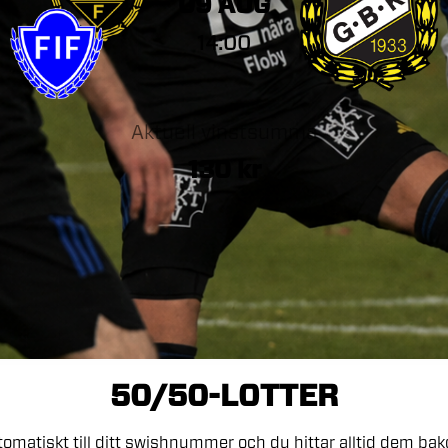
09 AUG
14:00
Aktuell vinstsumma
130
kr
50/50-LOTTER
tomatiskt
till
ditt
swishnummer
och
du
hittar
alltid
dem
ba