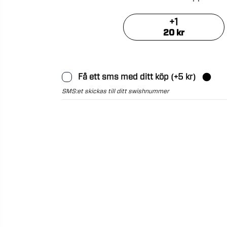
+
1
20
kr
Få ett sms med ditt köp
(+
5
kr)
SMS:et skickas till ditt swishnummer