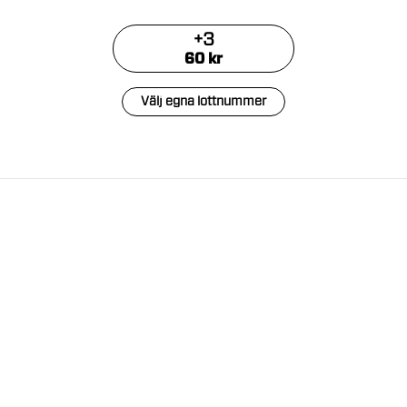
+
3
60
kr
Välj egna lottnummer