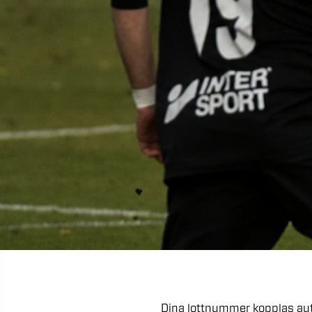
Dina
lottnummer
kopplas
au