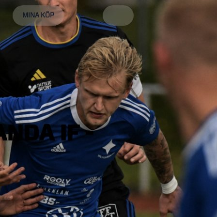
MINA KÖP
ANDA
IF
-