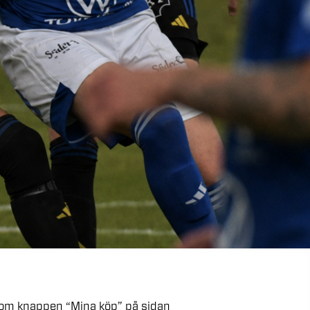
kom
knappen
“Mina
köp”
på
sidan