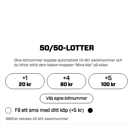
50/50-LOTTER
Dina
lottnummer
kopplas
automatiskt
till
ditt
swishnummer
och
du
hittar
alltid
dem
bakom
knappen
“Mina
köp”
på
sidan
+
1
+
4
+
5
20
kr
80
kr
100
kr
Välj egna lottnummer
Få ett sms med ditt köp
(+
5
kr)
SMS:et skickas till ditt swishnummer