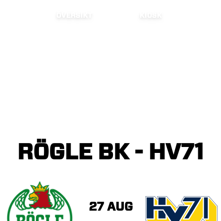
ÖVERSIKT
KIOSK
RÖGLE
BK
-
HV71
27 AUG