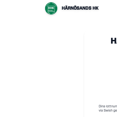
HÄRNÖSANDS HK
H
Dina lottnum
via Swish ge