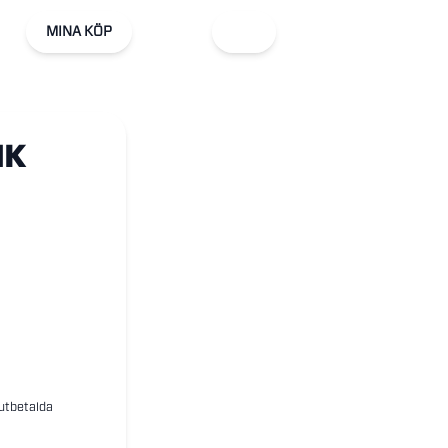
MINA KÖP
HK
 utbetalda