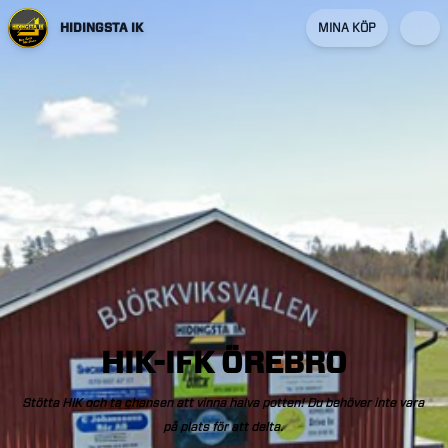
HIDINGSTA IK
MINA KÖP
HIK-IFK
ÖREBRO
Stötta
HIK
och
ta
chansen
att
vinna
halva
potten!
Du
behöver
inte
vara
på
plats
för
att
delta.