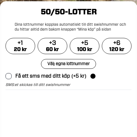
50/50-LOTTER
Dina
lottnummer
kopplas
automatiskt
till
ditt
swishnummer
och
du
hittar
alltid
dem
bakom
knappen
“Mina
köp”
på
sidan
+
1
+
3
+
5
+
6
20
kr
60
kr
100
kr
120
kr
Välj egna lottnummer
Få ett sms med ditt köp
(+
5
kr)
SMS:et skickas till ditt swishnummer