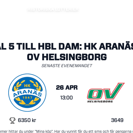
HISTORISKA LOTTERIER
L 5 TILL HBL DAM: HK ARANÄ
OV HELSINGBORG
SENASTE EVENEMANGET
26 APR
13:00
6350
kr
3649
mer hittar du under "Mina köp". Har du vunnit får du ett sms och får pengarna