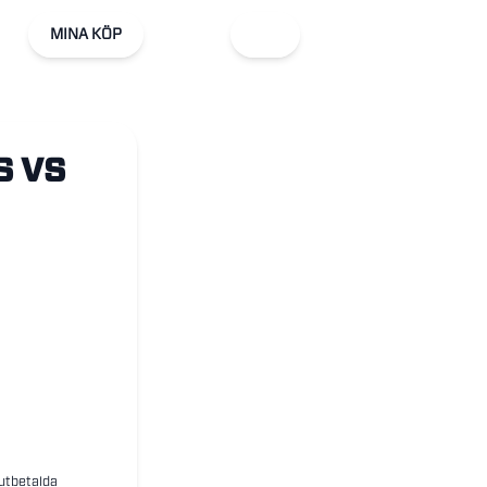
MINA KÖP
S VS
 utbetalda