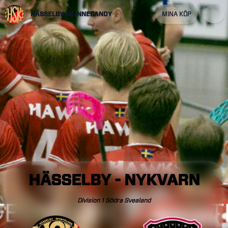
HÄSSELBY SK INNEBANDY
MINA KÖP
HÄSSELBY
-
NYKVARN
Division
1
Södra
Svealand