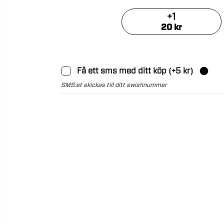
+
1
20
kr
Få ett sms med ditt köp
(+
5
kr)
SMS:et skickas till ditt swishnummer