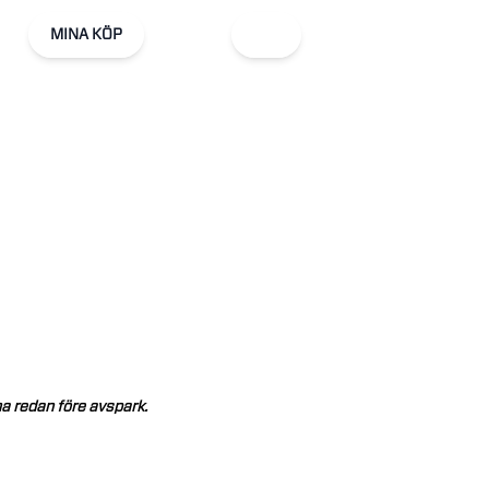
MINA KÖP
na
redan
före
avspark.