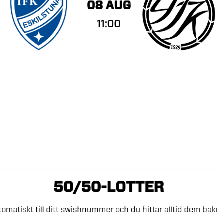
08 AUG
11:00
50/50-LOTTER
tomatiskt
till
ditt
swishnummer
och
du
hittar
alltid
dem
ba