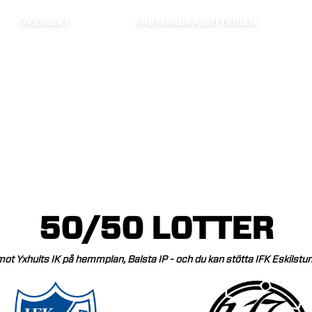
ÖVERSIKT
HISTORISKA LOTTERIER
50/50
LOTTER
mot
Yxhults
IK
på
hemmplan,
Balsta
IP
-
och
du
kan
stötta
IFK
Eskilstu