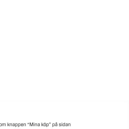
kom
knappen
“Mina
köp”
på
sidan