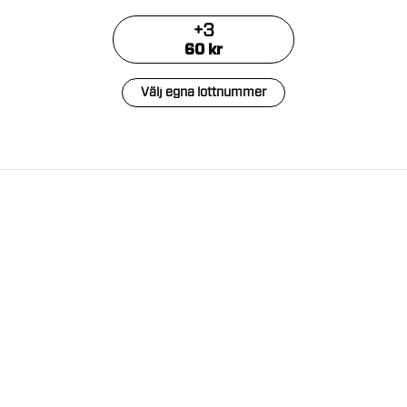
+
3
60
kr
Välj egna lottnummer