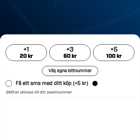
+
1
+
3
+
5
20
kr
60
kr
100
kr
Välj egna lottnummer
Få ett sms med ditt köp
(+
5
kr)
SMS:et skickas till ditt swishnummer