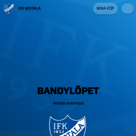
IFK MOTALA
MINA KÖP
BANDYLÖPET
Motala
stadslopp