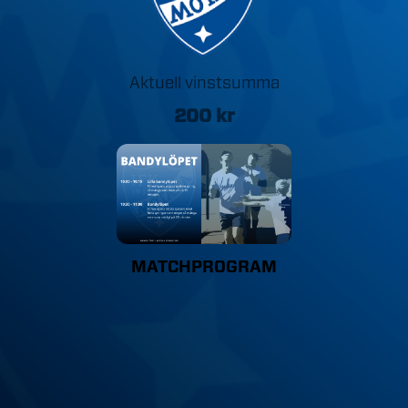
Aktuell vinstsumma
200
kr
MATCHPROGRAM