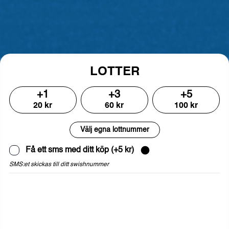
LOTTER
+
1
+
3
+
5
20
kr
60
kr
100
kr
Välj egna lottnummer
Få ett sms med ditt köp
(+
5
kr)
SMS:et skickas till ditt swishnummer