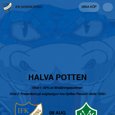
IFK NORRKÖPING
MINA KÖP
HALVA
POTTEN
Vinst
1:
50%
av
försäljningssumman
Vinst
2:
Presentkort
på
solglasögon
hos
Optiker
Persson
värde
1500:-
08 AUG