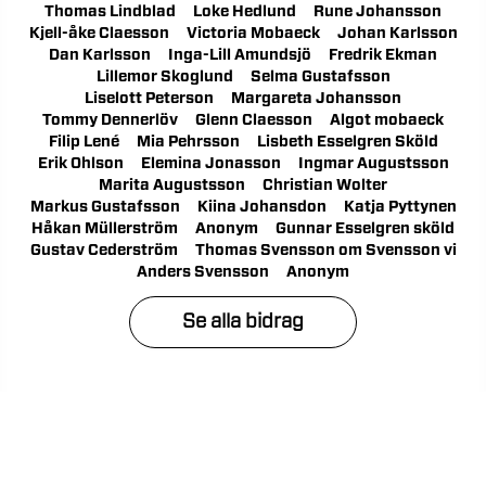
Thomas Lindblad
Loke Hedlund
Rune Johansson
Kjell-åke Claesson
Victoria Mobaeck
Johan Karlsson
Dan Karlsson
Inga-Lill Amundsjö
Fredrik Ekman
Lillemor Skoglund
Selma Gustafsson
Liselott Peterson
Margareta Johansson
Tommy Dennerlöv
Glenn Claesson
Algot mobaeck
Filip Lené
Mia Pehrsson
Lisbeth Esselgren Sköld
Erik Ohlson
Elemina Jonasson
Ingmar Augustsson
Marita Augustsson
Christian Wolter
Markus Gustafsson
Kiina Johansdon
Katja Pyttynen
Håkan Müllerström
Anonym
Gunnar Esselgren sköld
Gustav Cederström
Thomas Svensson om Svensson vi
Anders Svensson
Anonym
Se alla bidrag