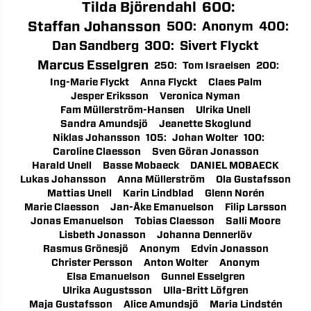
Tilda Björendahl
600
:
Staffan Johansson
500
:
Anonym
400
:
Dan Sandberg
300
:
Sivert Flyckt
Marcus Esselgren
250
:
Tom Israelsen
200
:
Ing-Marie Flyckt
Anna Flyckt
Claes Palm
Jesper Eriksson
Veronica Nyman
Fam Müllerström-Hansen
Ulrika Unell
Sandra Amundsjö
Jeanette Skoglund
Niklas Johansson
105
:
Johan Wolter
100
:
Caroline Claesson
Sven Göran Jonasson
Harald Unell
Basse Mobaeck
DANIEL MOBAECK
Lukas Johansson
Anna Müllerström
Ola Gustafsson
Mattias Unell
Karin Lindblad
Glenn Norén
Marie Claesson
Jan-Åke Emanuelson
Filip Larsson
Jonas Emanuelson
Tobias Claesson
Salli Moore
Lisbeth Jonasson
Johanna Dennerlöv
Rasmus Grönesjö
Anonym
Edvin Jonasson
Christer Persson
Anton Wolter
Anonym
Elsa Emanuelson
Gunnel Esselgren
Ulrika Augustsson
Ulla-Britt Löfgren
Maja Gustafsson
Alice Amundsjö
Maria Lindstén