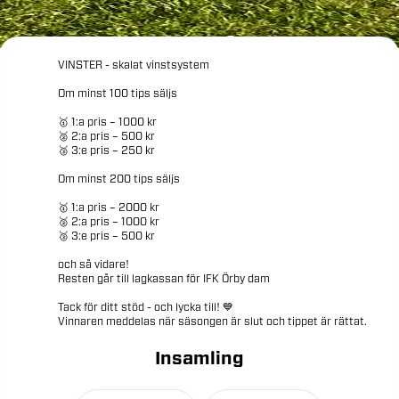
VINSTER
-
skalat
vinstsystem
Om
minst
100
tips
säljs
🥇
1:a
pris
–
1000
kr
🥈
2:a
pris
–
500
kr
🥉
3:e
pris
–
250
kr
Om
minst
200
tips
säljs
🥇
1:a
pris
–
2000
kr
🥈
2:a
pris
–
1000
kr
🥉
3:e
pris
–
500
kr
och
så
vidare!
Resten
går
till
lagkassan
för
IFK
Örby
dam
Tack
för
ditt
stöd
-
och
lycka
till!
💙
Vinnaren
meddelas
när
säsongen
är
slut
och
tippet
är
rättat.
Insamling