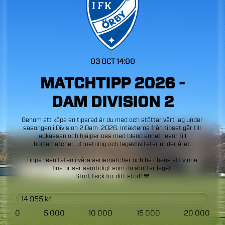
03 OCT
14:00
MATCHTIPP
2026
-
DAM
DIVISION
2
Genom
att
köpa
en
tipsrad
är
du
med
och
stöttar
vårt
lag
under
säsongen
i
Division
2
Dam
2026.
Intäkterna
från
tipset
går
till
lagkassan
och
hjälper
oss
med
bland
annat
resor
till
bortamatcher,
utrustning
och
lagaktiviteter
under
året.
Tippa
resultaten
i
våra
seriematcher
och
ha
chans
att
vinna
fina
priser
samtidigt
som
du
stöttar
laget.
Stort
tack
för
ditt
stöd!
💙
14 955
kr
0
5 000
10 000
15 000
20 000