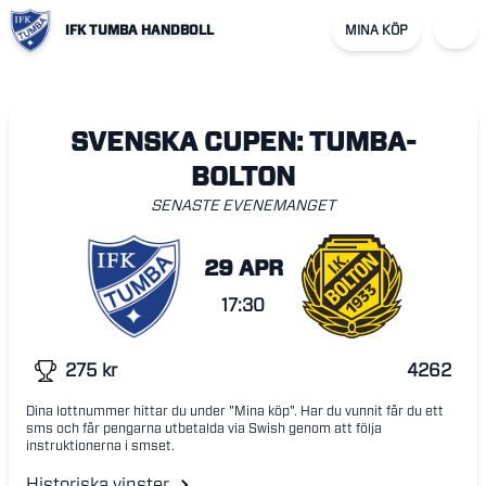
IFK TUMBA HANDBOLL
MINA KÖP
SVENSKA CUPEN: TUMBA-
BOLTON
SENASTE EVENEMANGET
29 APR
17:30
275
kr
4262
Dina lottnummer hittar du under "Mina köp". Har du vunnit får du ett
sms och får pengarna utbetalda via Swish genom att följa
instruktionerna i smset.
Historiska vinster