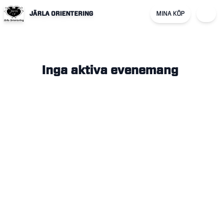
JÄRLA ORIENTERING
MINA KÖP
Inga aktiva evenemang