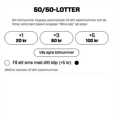
50/50-LOTTER
Din
lottnummer
kopplas
automatiskt
till
ditt
swishnummer
och
du
hittar
alltid
dem
bakom
knappen
“Mina
köp”
på
sidan
+
1
+
3
+
5
20
kr
60
kr
100
kr
Välj egna lottnummer
Få ett sms med ditt köp
(+
5
kr)
SMS:et skickas till ditt swishnummer