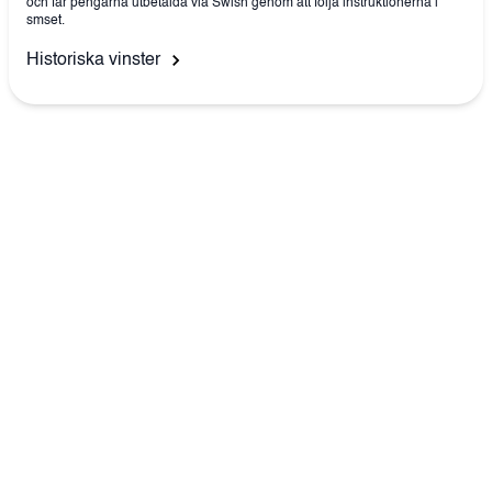
och får pengarna utbetalda via Swish genom att följa instruktionerna i
smset.
Historiska vinster