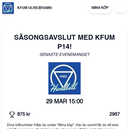
KFUM ULRICEHAMN
MINA KÖP
SÄSONGSAVSLUT MED KFUM
P14!
SENASTE EVENEMANGET
29 MAR
15:00
875
kr
2967
Dina lottnummer hittar du under "Mina köp". Har du vunnit får du ett sms