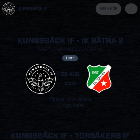
KUNGSBÄCK IF
MINA KÖP
KUNGSBÄCK IF - IK SÄTRA 2
NÄSTKOMMANDE EVENEMANG
Herr
08 AUG
13:00
Försäljningen öppnar
07 Aug, 13:00
KUNGSBÄCK IF - TORSÅKERS IF