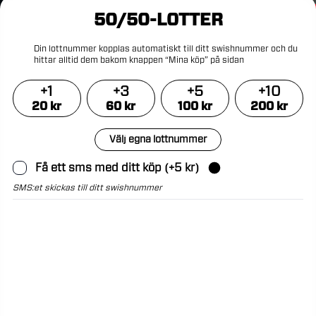
50/50-LOTTER
Din
lottnummer
kopplas
automatiskt
till
ditt
swishnummer
och
du
hittar
alltid
dem
bakom
knappen
“Mina
köp”
på
sidan
+
1
+
3
+
5
+
10
20
kr
60
kr
100
kr
200
kr
Välj egna lottnummer
Få ett sms med ditt köp
(+
5
kr)
SMS:et skickas till ditt swishnummer