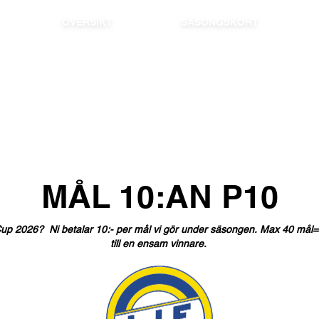
ÖVERSIKT
SÄSONGSKORT
MÅL
10:AN
P10
up
2026?
Ni
betalar
10:-
per
mål
vi
gör
under
säsongen.
Max
40
mål=
till
en
ensam
vinnare.