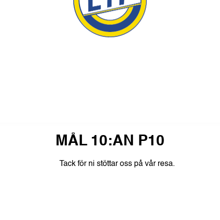
MÅL 10:AN P10
Tack
för
ni
stöttar
oss
på
vår
resa.