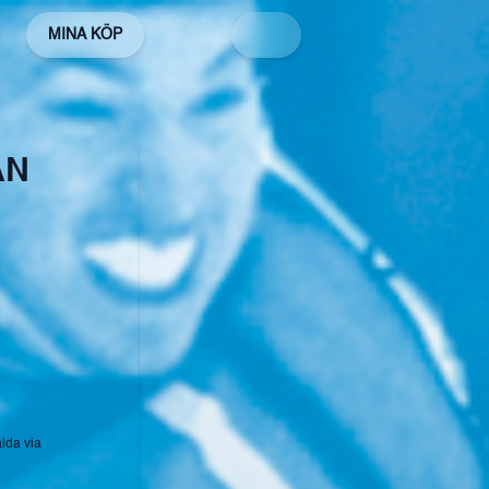
MINA KÖP
AN
alda via