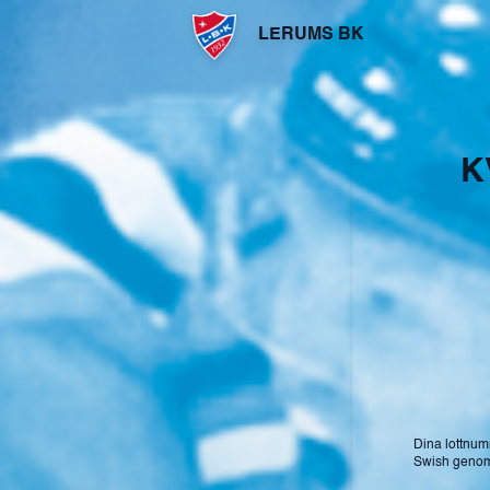
LERUMS BK
K
Dina lottnum
Swish genom a