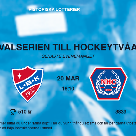
HISTORISKA LOTTERIER
VALSERIEN TILL HOCKEYTVÅ
SENASTE EVENEMANGET
20 MAR
18:10
510
kr
3839
mer hittar du under "Mina köp". Har du vunnit får du ett sms och får pengarna utbet
tt följa instruktionerna i smset.