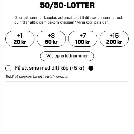
50/50-LOTTER
Dina
lottnummer
kopplas
automatiskt
till
ditt
swishnummer
och
du
hittar
alltid
dem
bakom
knappen
“Mina
köp”
på
sidan
+
1
+
3
+
7
+
15
20
kr
50
kr
100
kr
200
kr
Välj egna lottnummer
Få ett sms med ditt köp
(+
5
kr)
SMS:et skickas till ditt swishnummer