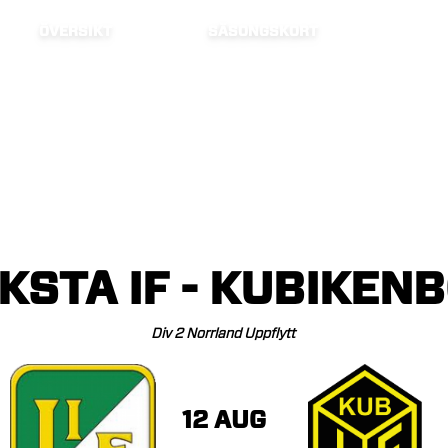
ÖVERSIKT
SÄSONGSKORT
KSTA
IF
-
KUBIKEN
Div
2
Norrland
Uppflytt
12 AUG