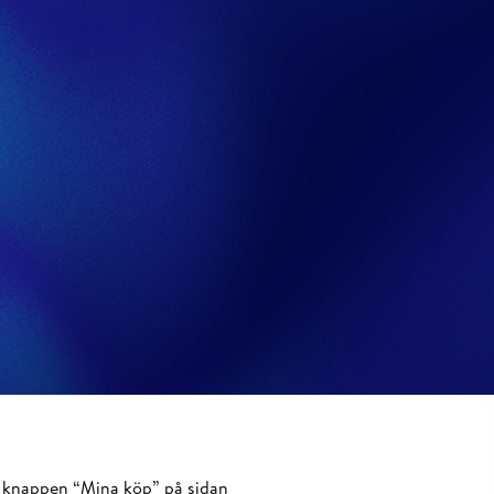
knappen
“Mina
köp”
på
sidan