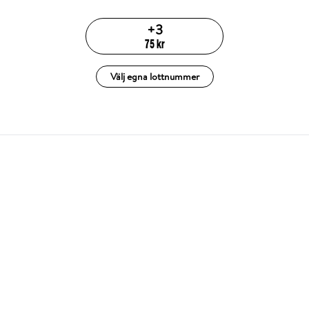
+
3
75
kr
Välj egna lottnummer