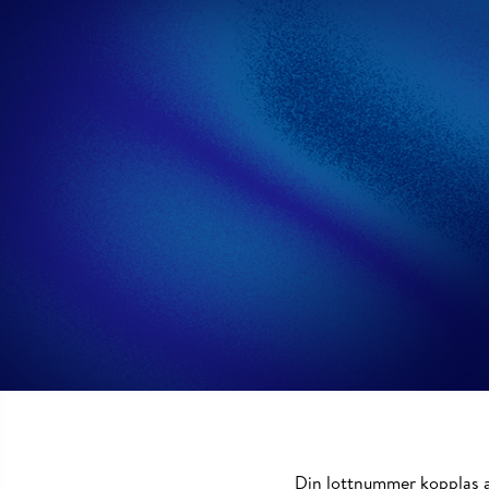
Din
lottnummer
kopplas