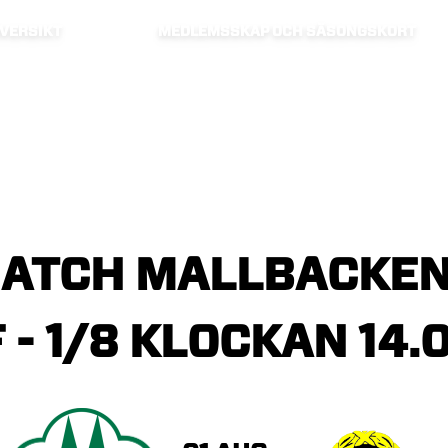
VERSIKT
MEDLEMSSKAP OCH SÄSONGSKORT
ATCH
MALLBACKE
F
-
1/8
KLOCKAN
14.