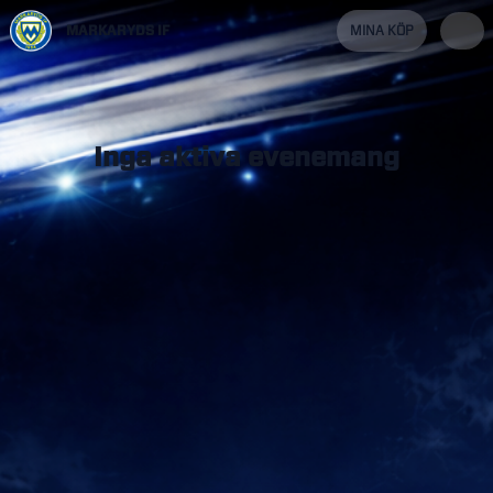
MARKARYDS IF
MINA KÖP
Inga aktiva evenemang