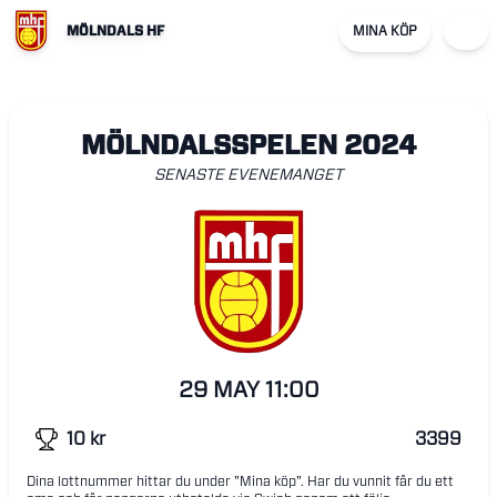
MÖLNDALS HF
MINA KÖP
MÖLNDALSSPELEN 2024
SENASTE EVENEMANGET
29 MAY
11:00
10
kr
3399
Dina lottnummer hittar du under "Mina köp". Har du vunnit får du ett