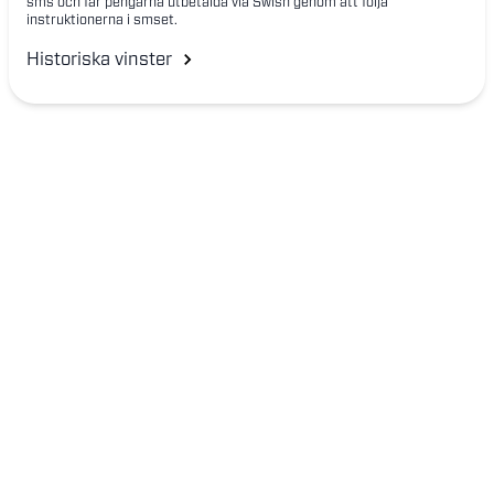
sms och får pengarna utbetalda via Swish genom att följa
instruktionerna i smset.
Historiska vinster