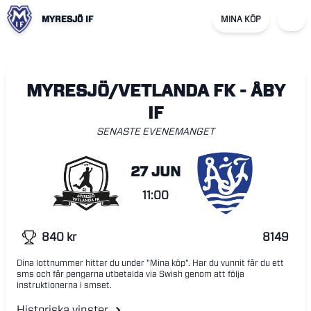
MYRESJÖ IF
MINA KÖP
MYRESJÖ/VETLANDA FK - ÅBY
IF
SENASTE EVENEMANGET
27 JUN
11:00
840
kr
8149
Dina lottnummer hittar du under "Mina köp". Har du vunnit får du ett
sms och får pengarna utbetalda via Swish genom att följa
instruktionerna i smset.
Historiska vinster