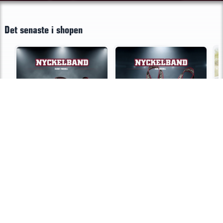
Det senaste i shopen
NYCKELBAND - Svart
NYCKELBAND - Röd
S
79 kr
79 kr
2