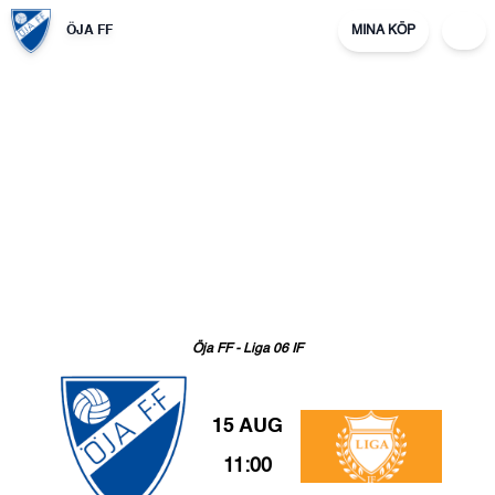
ÖJA FF
MINA KÖP
Öja
FF
-
Liga
06
IF
15 AUG
11:00