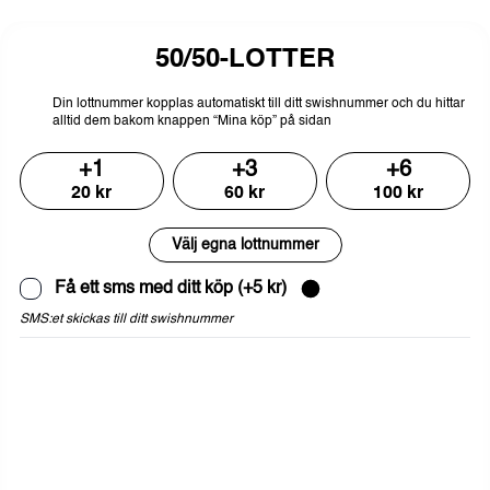
50/50-LOTTER
Din
lottnummer
kopplas
automatiskt
till
ditt
swishnummer
och
du
hittar
alltid
dem
bakom
knappen
“Mina
köp”
på
sidan
+
1
+
3
+
6
20
kr
60
kr
100
kr
Välj egna lottnummer
Få ett sms med ditt köp
(+
5
kr)
SMS:et skickas till ditt swishnummer