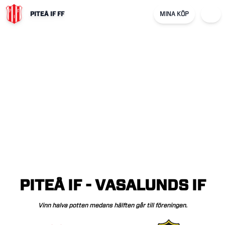
PITEÅ IF FF
MINA KÖP
PITEÅ
IF
-
VASALUNDS
IF
Vinn
halva
potten
medans
hälften
går
till
föreningen.