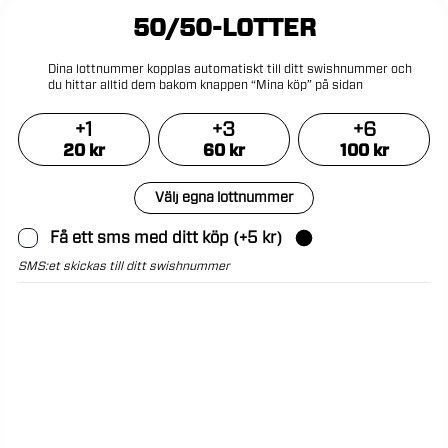
50/50-LOTTER
Dina
lottnummer
kopplas
automatiskt
till
ditt
swishnummer
och
du
hittar
alltid
dem
bakom
knappen
“Mina
köp”
på
sidan
+
1
+
3
+
6
20
kr
60
kr
100
kr
Välj egna lottnummer
Få ett sms med ditt köp
(+
5
kr)
SMS:et skickas till ditt swishnummer