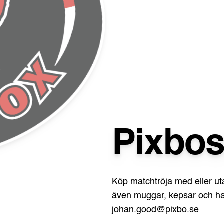
Pixbo
Köp matchtröja med eller ut
även muggar, kepsar och hal
johan.good@pixbo.se