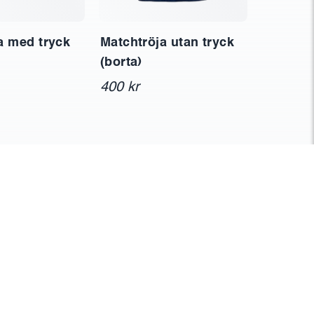
a med tryck
Matchtröja utan tryck
Svart Pi
(borta)
199 kr
400 kr