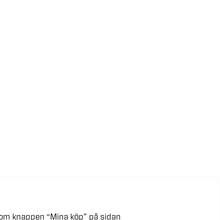
kom
knappen
“Mina
köp”
på
sidan