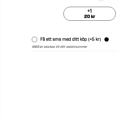
+
1
20
kr
Få ett sms med ditt köp
(+
5
kr)
SMS:et skickas till ditt swishnummer