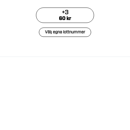
+
3
60
kr
Välj egna lottnummer