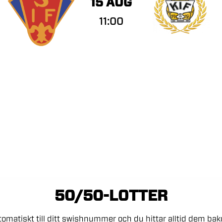
15 AUG
11:00
50/50-LOTTER
tomatiskt
till
ditt
swishnummer
och
du
hittar
alltid
dem
ba