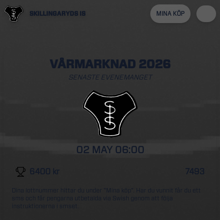
SKILLINGARYDS IS
MINA KÖP
VÅRMARKNAD 2026
SENASTE EVENEMANGET
02 MAY
06:00
6400
kr
7493
Dina lottnummer hittar du under "Mina köp". Har du vunnit får du ett
sms och får pengarna utbetalda via Swish genom att följa
instruktionerna i smset.