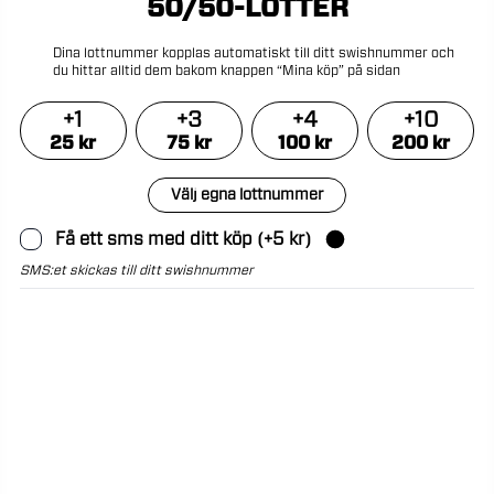
50/50-LOTTER
Dina
lottnummer
kopplas
automatiskt
till
ditt
swishnummer
och
du
hittar
alltid
dem
bakom
knappen
“Mina
köp”
på
sidan
+
1
+
3
+
4
+
10
25
kr
75
kr
100
kr
200
kr
Välj egna lottnummer
Få ett sms med ditt köp
(+
5
kr)
SMS:et skickas till ditt swishnummer