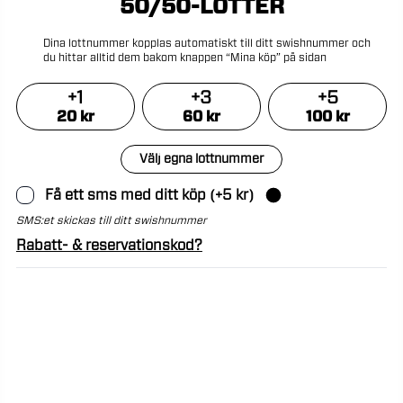
50/50-LOTTER
Dina
lottnummer
kopplas
automatiskt
till
ditt
swishnummer
och
du
hittar
alltid
dem
bakom
knappen
“Mina
köp”
på
sidan
+
1
+
3
+
5
20
kr
60
kr
100
kr
Välj egna lottnummer
Få ett sms med ditt köp
(+
5
kr)
SMS:et skickas till ditt swishnummer
Rabatt- & reservationskod?