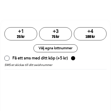
+
1
+
3
+
4
25
kr
75
kr
100
kr
Välj egna lottnummer
Få ett sms med ditt köp
(+
5
kr)
SMS:et skickas till ditt swishnummer