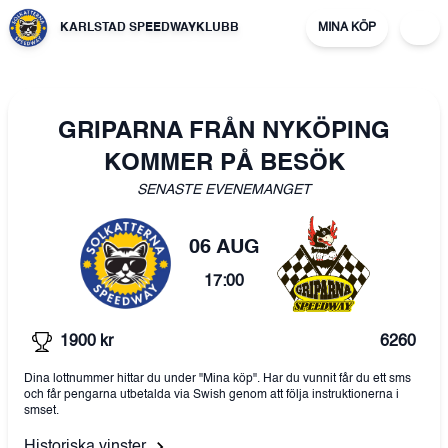
KARLSTAD SPEEDWAYKLUBB
MINA KÖP
GRIPARNA FRÅN NYKÖPING
KOMMER PÅ BESÖK
SENASTE EVENEMANGET
06 AUG
17:00
1900
kr
6260
Dina lottnummer hittar du under "Mina köp". Har du vunnit får du ett sms
och får pengarna utbetalda via Swish genom att följa instruktionerna i
smset.
Historiska vinster