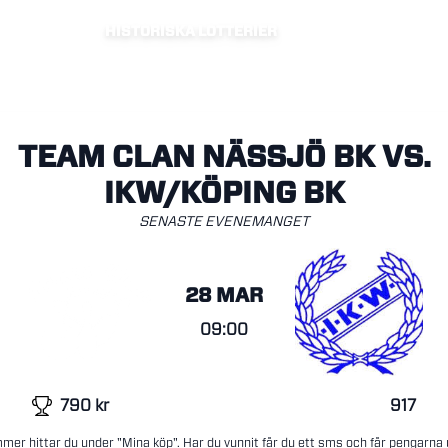
HISTORISKA LOTTERIER
TEAM CLAN NÄSSJÖ BK VS.
IKW/KÖPING BK
SENASTE EVENEMANGET
28 MAR
09:00
790
kr
917
mer hittar du under "Mina köp". Har du vunnit får du ett sms och får pengarna