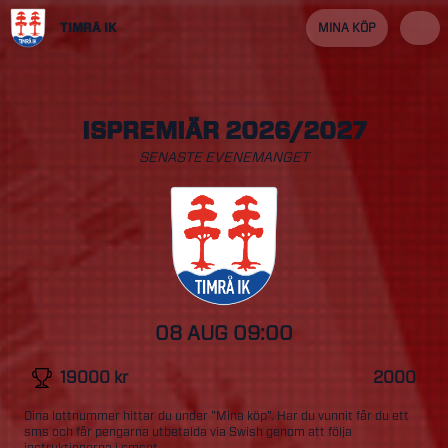
TIMRÅ IK
MINA KÖP
ISPREMIÄR 2026/2027
SENASTE EVENEMANGET
08 AUG
09:00
19000
kr
2000
Dina lottnummer hittar du under "Mina köp". Har du vunnit får du ett
sms och får pengarna utbetalda via Swish genom att följa
instruktionerna i smset.