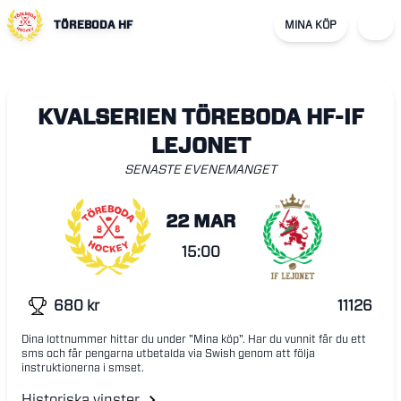
TÖREBODA HF
MINA KÖP
KVALSERIEN TÖREBODA HF-IF
LEJONET
SENASTE EVENEMANGET
22 MAR
15:00
680
kr
11126
Dina lottnummer hittar du under "Mina köp". Har du vunnit får du ett
sms och får pengarna utbetalda via Swish genom att följa
instruktionerna i smset.
Historiska vinster