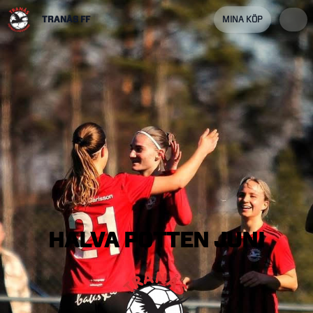
TRANÅS FF
MINA KÖP
HALVA
POTTEN
JUNI