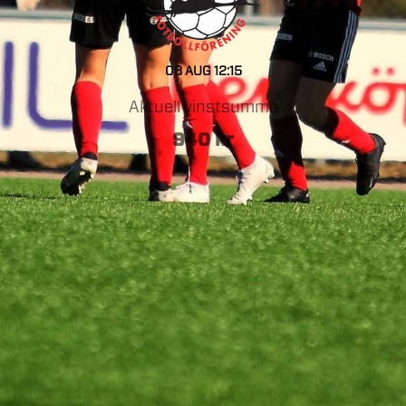
08 AUG
12:15
Aktuell vinstsumma
940
kr