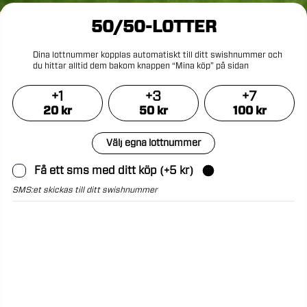
50/50-LOTTER
Dina
lottnummer
kopplas
automatiskt
till
ditt
swishnummer
och
du
hittar
alltid
dem
bakom
knappen
“Mina
köp”
på
sidan
+
1
+
3
+
7
20
kr
50
kr
100
kr
Välj egna lottnummer
Få ett sms med ditt köp
(+
5
kr)
SMS:et skickas till ditt swishnummer