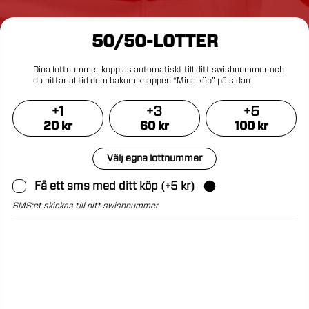
50/50-LOTTER
Dina
lottnummer
kopplas
automatiskt
till
ditt
swishnummer
och
du
hittar
alltid
dem
bakom
knappen
“Mina
köp”
på
sidan
+
1
+
3
+
5
20
kr
60
kr
100
kr
Välj egna lottnummer
Få ett sms med ditt köp
(+
5
kr)
SMS:et skickas till ditt swishnummer