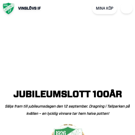
VINSLÖVS IF
MINA KÖP
JUBILEUMSLOTT
100ÅR
Säljs
fram
till
jubileumsdagen
den
12
september.
Dragning
i
Tallparken
på
kvällen
–
en
lycklig
vinnare
tar
hem
halva
potten!