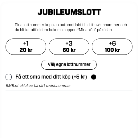
JUBILEUMSLOTT
Dina
lottnummer
kopplas
automatiskt
till
ditt
swishnummer
och
du
hittar
alltid
dem
bakom
knappen
“Mina
köp”
på
sidan
+
1
+
3
+
6
20
kr
60
kr
100
kr
Välj egna lottnummer
Få ett sms med ditt köp
(+
5
kr)
SMS:et skickas till ditt swishnummer